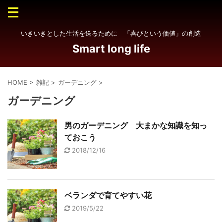
いきいきとした生活を送るために 「喜びという価値」の創造
Smart long life
HOME
>
雑記
>
ガーデニング
>
ガーデニング
男のガーデニング 大まかな知識を知っ
ておこう
2018/12/16
ベランダで育てやすい花
2019/5/22