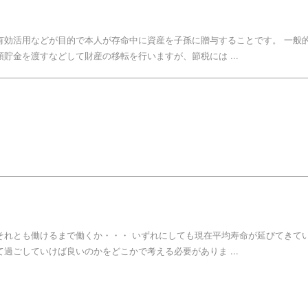
有効活用などが目的で本人が存命中に資産を子孫に贈与することです。 一般
貯金を渡すなどして財産の移転を行いますが、節税には ...
それとも働けるまで働くか・・・ いずれにしても現在平均寿命が延びてきて
過ごしていけば良いのかをどこかで考える必要がありま ...