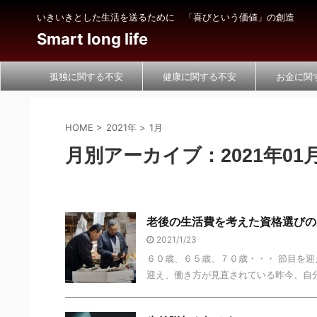
いきいきとした生活を送るために 「喜びという価値」の創造
Smart long life
孤独に関する不安
健康に関する不安
お金に関
HOME
>
2021年
>
1月
月別アーカイブ：2021年01
老後の生活費を考えた資格選びの
2021/1/23
６０歳、６５歳、７０歳・・・ 節目を迎
迎え、働き方が見直されている昨今、自分