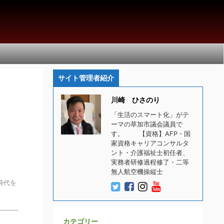
サイト管理者紹介
川崎 ひさのり
「生活のスマート化」がテ
ーマの草加市議会議員で
す。 【資格】AFP・国
家資格キャリアコンサルタ
ント・介護福祉士初任者、
実務者研修過程修了・二等
無人航空機操縦士
時代を
カテゴリー