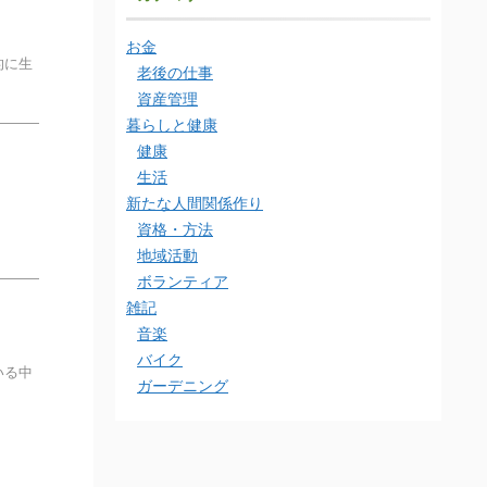
お金
的に生
老後の仕事
資産管理
暮らしと健康
健康
生活
新たな人間関係作り
資格・方法
地域活動
ボランティア
雑記
音楽
バイク
いる中
ガーデニング