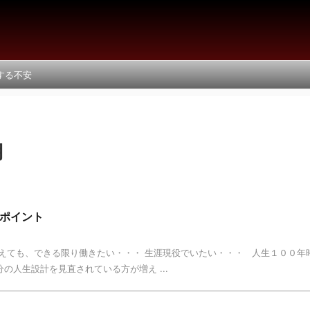
する不安
月
ポイント
えても、できる限り働きたい・・・ 生涯現役でいたい・・・ 人生１００年
の人生設計を見直されている方が増え ...