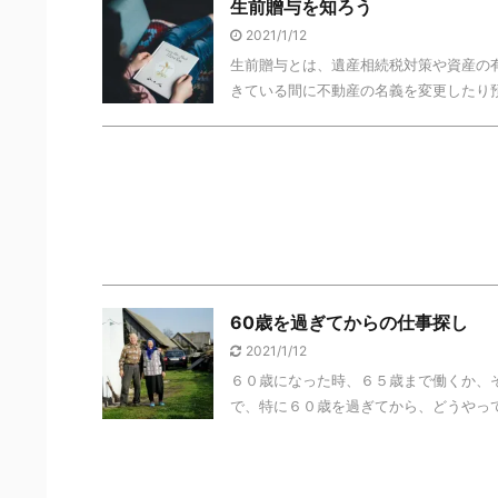
生前贈与を知ろう
2021/1/12
生前贈与とは、遺産相続税対策や資産の
きている間に不動産の名義を変更したり預
60歳を過ぎてからの仕事探し
2021/1/12
６０歳になった時、６５歳まで働くか、
で、特に６０歳を過ぎてから、どうやって