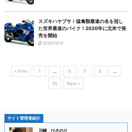
スズキハヤブサ！猛禽類最速の名を冠し
た世界最速のバイク！2020年に北米で発
売を開始
2020/10/12
« Prev
1
…
6
7
8
…
20
Next »
サイト管理者紹介
川崎 ひさのり