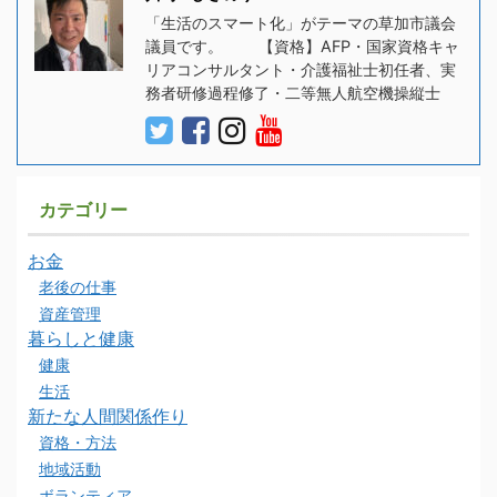
「生活のスマート化」がテーマの草加市議会
議員です。 【資格】AFP・国家資格キャ
リアコンサルタント・介護福祉士初任者、実
務者研修過程修了・二等無人航空機操縦士
カテゴリー
お金
老後の仕事
資産管理
暮らしと健康
健康
生活
新たな人間関係作り
資格・方法
地域活動
ボランティア