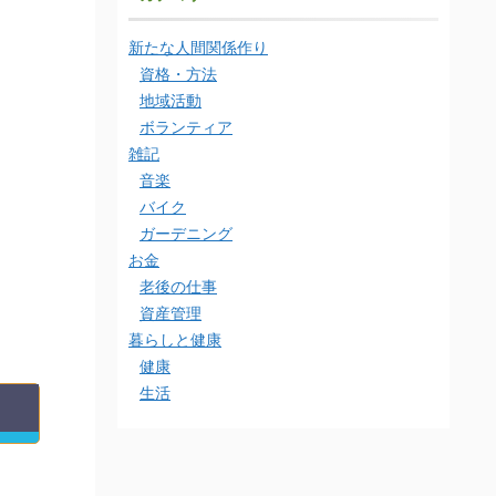
新たな人間関係作り
資格・方法
地域活動
ボランティア
雑記
音楽
バイク
ガーデニング
お金
老後の仕事
資産管理
暮らしと健康
健康
生活