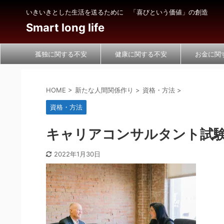
いきいきとした生活を送るために 「喜びという価値」の創造
Smart long life
孤独に関する不安
健康に関する不安
お金に関
HOME
>
新たな人間関係作り
>
資格・方法
>
資格・方法
キャリアコンサルタント試
2022年1月30日