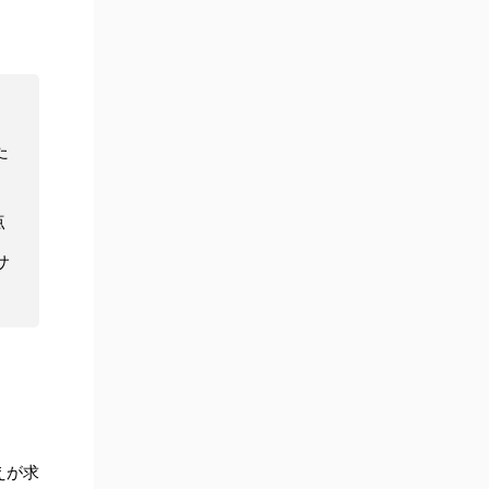
た
点
サ
えが求