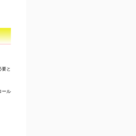
必要と
ロール