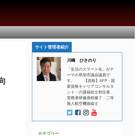
サイト管理者紹介
川崎 ひさのり
「生活のスマート化」がテ
ーマの草加市議会議員で
向
す。 【資格】AFP・国
家資格キャリアコンサルタ
ント・介護福祉士初任者、
実務者研修過程修了・二等
無人航空機操縦士
カテゴリー